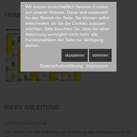
Wir nutzen ausschließlich Session-Cookies
auf unserer Website. Diese sind essenziell
FERIENPLAN
2025/2026
für den Betrieb der Seite. Sie können selbst
entscheiden, ob Sie die Cookies zulassen
möchten. Bitte beachten Sie, dass bei einer
Ablehnung womöglich nicht mehr alle
Funktionalitäten der Seite zur Verfügung
stehen.
akzeptieren
ablehnen
Datenschutzerklärung
Impressum
ISERV
ANLEITUNG
I-SERV-Kurzanleitung
Hier finden Sie die Anleitung zur Erstellung des Elternaccounts für