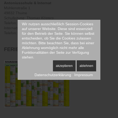
Antoniusschule & Internat
Mühlenstraße 1
49832 Thuine
Schulleitung: Thomas Kösters
Telefon: 05902 / 501 340
Wir nutzen ausschließlich Session-Cookies
Internatsleitung: Sr. M. Bonaventuris Loer
auf unserer Website. Diese sind essenziell
Telefon: 05902 / 501 313
für den Betrieb der Seite. Sie können selbst
entscheiden, ob Sie die Cookies zulassen
möchten. Bitte beachten Sie, dass bei einer
Ablehnung womöglich nicht mehr alle
FERIENPLAN
2025/2026
Funktionalitäten der Seite zur Verfügung
stehen.
akzeptieren
ablehnen
Datenschutzerklärung
Impressum